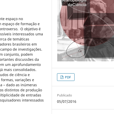
nte espaço no
m espaço de formação e
ontroverso. O objetivo é
ssíveis interessados uma
erca de temáticas
adores brasileiros em
e campo de investigações.
um conjunto, podem
portantes discussões da
r em um aprofundamento
já mais consolidados.
udos de ciência e
PDF
formas, variações e
gia – dado as inúmeras
dos distintos de produção
tiplicidade de entradas
Publicado
esquisadores interessados
05/07/2016