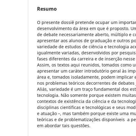
Resumo
O presente dossiê pretende ocupar um importa
desenvolvimento da área em que é proposto. U
de debate necessariamente aberto, múltiplo e c
apresentar aos alunos de graduação e outros po
variedade de estudos de ciência e tecnologia ac
igualmente variadas, desenvolvidos por pesquis
fases diferentes da carreira e de inserção ness
Assim, os textos aqui reunidos, tomados como 
apresentar um caráter introdutório geral às im
área e, tomados isoladamente, podem implica
nos problemas teóricos decorrentes de debates 
Aliás, variedade é um traço fundamental dos est
tecnologia. Não somente porque existem muitas 
contextos de existência da ciência e da tecnolo
disciplinas cientificas e tecnológicas e seus mo
e atuação –, mas também porque existe uma mul
teóricas e de problematizações disponíveis a p
em abordar tais questões.