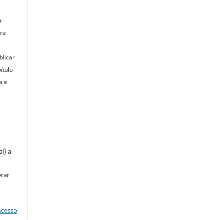
r
ara
blicar
ítulo
a e
u
l) a
erar
Acesso