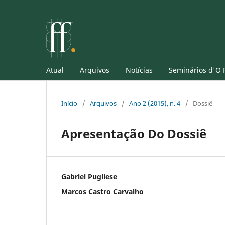
Atual
Arquivos
Notícias
Seminários d'O 
Início
/
Arquivos
/
Ano 2 (2015), n. 4
/
Dossiê
Apresentação Do Dossiê
Gabriel Pugliese
Marcos Castro Carvalho